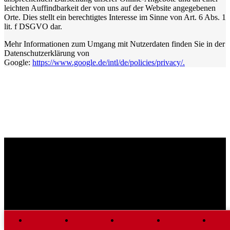
leichten Auffindbarkeit der von uns auf der Website angegebenen
Orte. Dies stellt ein berechtigtes Interesse im Sinne von Art. 6 Abs. 1
lit. f DSGVO dar.
Mehr Informationen zum Umgang mit Nutzerdaten finden Sie in der
Datenschutzerklärung von
Google:
https://www.google.de/intl/de/policies/privacy/.
Auto Steindl
Ameshofer
Baumgartner
Getränke Hauer
Scheucher
Meissl
Thomas Litzlbauer
Firma Kaimberger
Westtech
Donauschlinge
Sportradl
Mein Schwein
LT1 Oberösterreich
Gossnmo
Raiffeisen Peuerbach
Auto Pühringer
Fesch Beinand
Mola Woife
Pizza & Baguette GmbH
KFZ Kriegner Stefan
KFZ Kriegner Stefan 2
Jobst Baggerungen GmbH