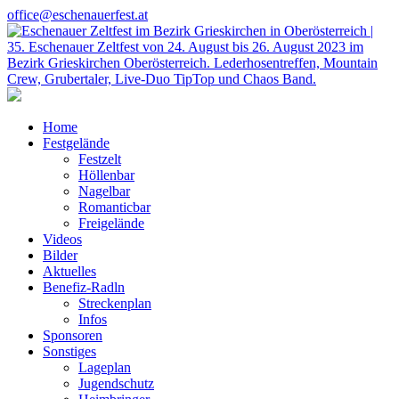
office@eschenauerfest.at
Home
Festgelände
Festzelt
Höllenbar
Nagelbar
Romanticbar
Freigelände
Videos
Bilder
Aktuelles
Benefiz-Radln
Streckenplan
Infos
Sponsoren
Sonstiges
Lageplan
Jugendschutz