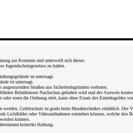
nung zur Kenntnis und unterwirft sich dieser.
des Jugendschutzgesetzes zu halten.
altungsgelände ist untersagt.
nde ist untersagt.
n angrenzenden Straßen aus Sicherheitsgründen verboten.
geführten Behältnissen Nachschau gehalten wird und der Ausweis kontrol
ist oder sonst die Ordnung stört, kann ohne Ersatz des Eintrittsgeldes
 werden. Gehörschutz ist gratis beim Musiktechniker erhältlich. Der V
ände Lichtbilder oder Videoaufnahmen entstehen können, welche den Bes
t werden können.
 übernimmt keinerlei Haftung.