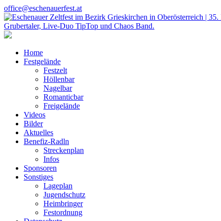
office@eschenauerfest.at
Home
Festgelände
Festzelt
Höllenbar
Nagelbar
Romanticbar
Freigelände
Videos
Bilder
Aktuelles
Benefiz-Radln
Streckenplan
Infos
Sponsoren
Sonstiges
Lageplan
Jugendschutz
Heimbringer
Festordnung